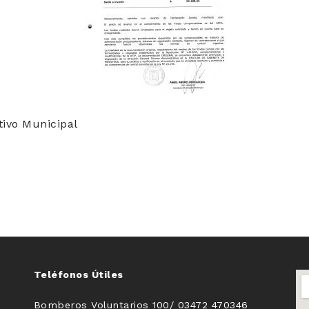
ivo Municipal
Teléfonos Útiles
Bomberos Voluntarios 100/ 03472 470346