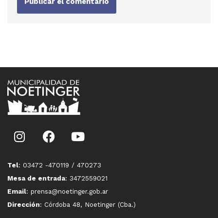
Tel
: 03472 -470119 / 470273
Mesa de entrada
: 3472559021
Email
: prensa@noetinger.gob.ar
Dirección
: Córdoba 48, Noetinger (Cba.)