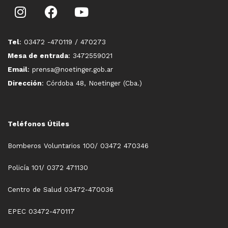
Tel
: 03472 -470119 / 470273
Mesa de entrada
: 3472559021
Email
: prensa@noetinger.gob.ar
Dirección
: Córdoba 48, Noetinger (Cba.)
Teléfonos Útiles
Bomberos Voluntarios 100/ 03472 470346
Policía 101/ 0372 471130
Centro de Salud 03472-470036
EPEC 03472-470117