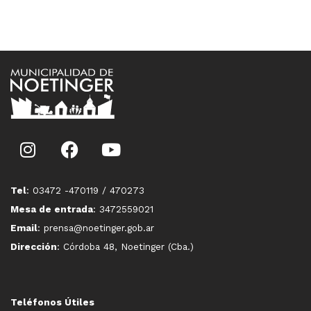
Tel
: 03472 -470119 / 470273
Mesa de entrada
: 3472559021
Email
: prensa@noetinger.gob.ar
Dirección
: Córdoba 48, Noetinger (Cba.)
Teléfonos Útiles