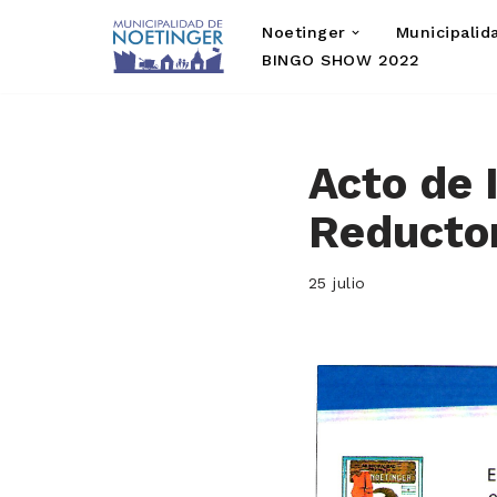
Noetinger
Municipalid
Saltar
BINGO SHOW 2022
al
contenido
Acto de 
Reductor
25 julio