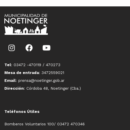
Tel
: 03472 -470119 / 470273
Mesa de entrada
: 3472559021
Email
: prensa@noetinger.gob.ar
Dirección
: Córdoba 48, Noetinger (Cba.)
Teléfonos Útiles
Bomberos Voluntarios 100/ 03472 470346