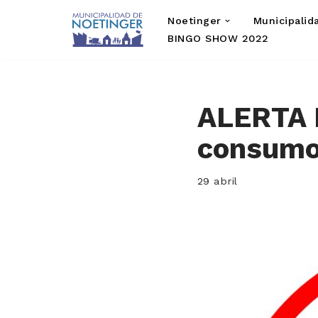
Noetinger
Municipalid
Saltar
BINGO SHOW 2022
al
contenido
ALERTA 
consumo
29 abril