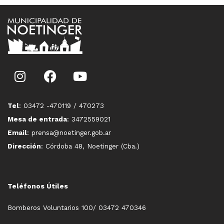
Tel
: 03472 -470119 / 470273
Mesa de entrada
: 3472559021
Email
: prensa@noetinger.gob.ar
Dirección
: Córdoba 48, Noetinger (Cba.)
Teléfonos Útiles
Bomberos Voluntarios 100/ 03472 470346