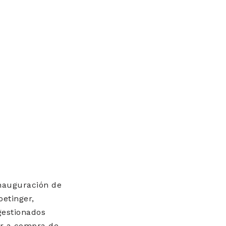
inauguración de
oetinger,
estionados
ar a compra de