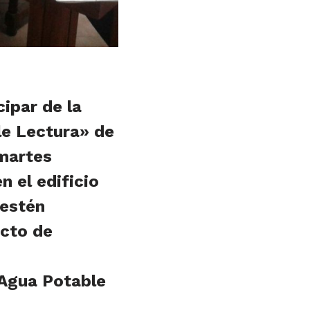
cipar de la
e Lectura» de
 martes
n el edificio
 estén
ecto de
 Agua Potable