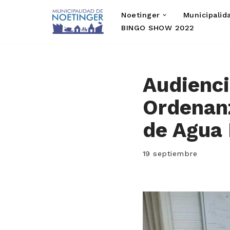
Noetinger
Municipalid
Saltar
BINGO SHOW 2022
al
contenido
Audienci
Ordenanz
de Agua 
19 septiembre