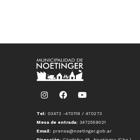
Tel
: 03472 -470119 / 470273
Mesa de entrada
: 3472559021
Email
: prensa@noetinger.gob.ar
Dirección
: Córdoba 48, Noetinger (Cba.)