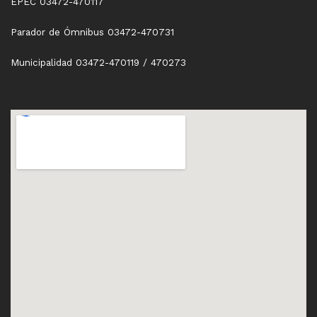
EPEC 03472-470117
Parador de Ómnibus 03472-470731
Municipalidad 03472-470119 / 470273