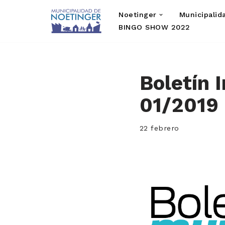
Noetinger
Municipalid
Saltar
BINGO SHOW 2022
al
contenido
Boletín 
01/2019
22 febrero