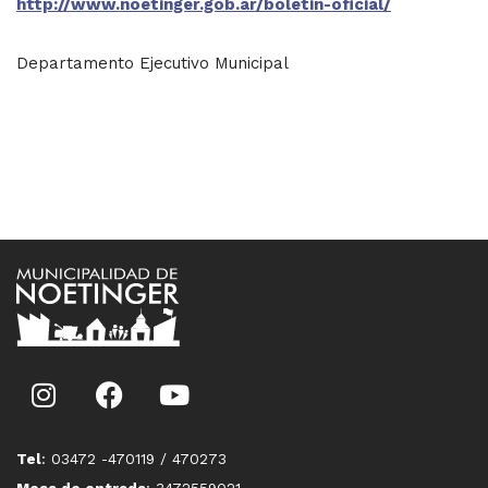
http://www.noetinger.gob.ar/boletin-oficial/
Departamento Ejecutivo Municipal
Tel
: 03472 -470119 / 470273
Mesa de entrada
: 3472559021