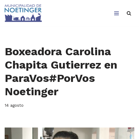
Saltar
al
contenido
Boxeadora Carolina
Chapita Gutierrez en
ParaVos#PorVos
Noetinger
14 agosto