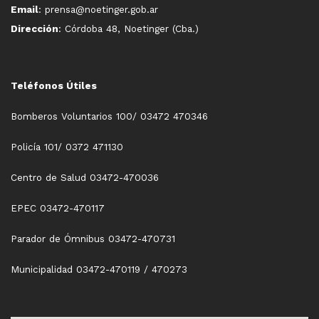
Email
: prensa@noetinger.gob.ar
Dirección
: Córdoba 48, Noetinger (Cba.)
Teléfonos Útiles
Bomberos Voluntarios 100/ 03472 470346
Policía 101/ 0372 471130
Centro de Salud 03472-470036
EPEC 03472-470117
Parador de Ómnibus 03472-470731
Municipalidad 03472-470119 / 470273