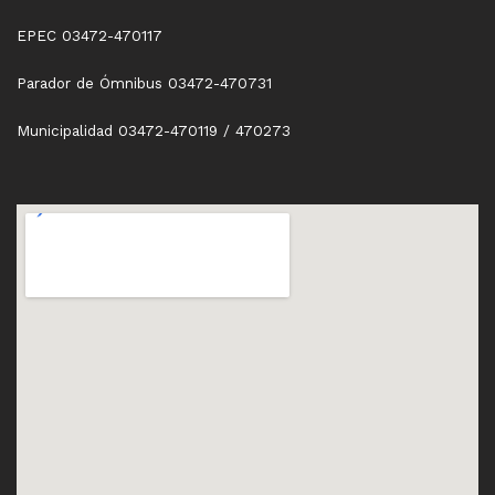
EPEC 03472-470117
Parador de Ómnibus 03472-470731
Municipalidad 03472-470119 / 470273