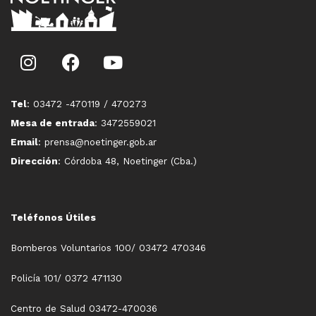
Tel
: 03472 -470119 / 470273
Mesa de entrada
: 3472559021
Email
: prensa@noetinger.gob.ar
Dirección
: Córdoba 48, Noetinger (Cba.)
Teléfonos Útiles
Bomberos Voluntarios 100/ 03472 470346
Policía 101/ 0372 471130
Centro de Salud 03472-470036