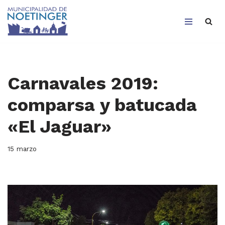
Saltar
al
contenido
Carnavales 2019:
comparsa y batucada
«El Jaguar»
15 marzo