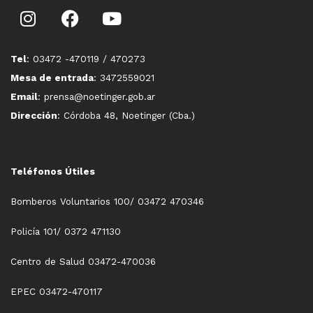
Tel
: 03472 -470119 / 470273
Mesa de entrada
: 3472559021
Email
: prensa@noetinger.gob.ar
Dirección
: Córdoba 48, Noetinger (Cba.)
Teléfonos Útiles
Bomberos Voluntarios 100/ 03472 470346
Policía 101/ 0372 471130
Centro de Salud 03472-470036
EPEC 03472-470117