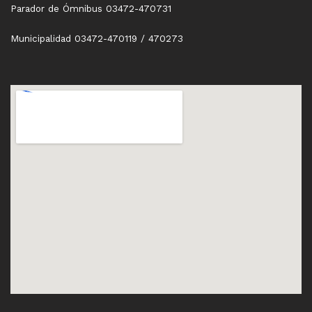
Parador de Ómnibus 03472-470731
Municipalidad 03472-470119 / 470273