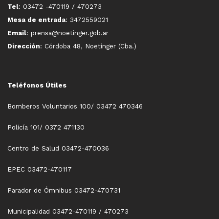
Tel
: 03472 -470119 / 470273
Mesa de entrada
: 3472559021
Email
: prensa@noetinger.gob.ar
Dirección
: Córdoba 48, Noetinger (Cba.)
Teléfonos Útiles
Bomberos Voluntarios 100/ 03472 470346
Policía 101/ 0372 471130
Centro de Salud 03472-470036
EPEC 03472-470117
Parador de Ómnibus 03472-470731
Municipalidad 03472-470119 / 470273