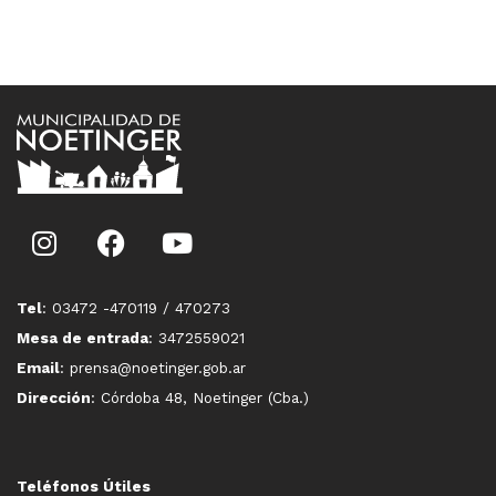
Tel
: 03472 -470119 / 470273
Mesa de entrada
: 3472559021
Email
: prensa@noetinger.gob.ar
Dirección
: Córdoba 48, Noetinger (Cba.)
Teléfonos Útiles