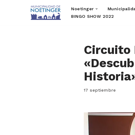
Noetinger
Municipalid
Saltar
BINGO SHOW 2022
al
contenido
Circuito
«Descub
Historia
17 septiembre