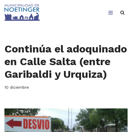
Saltar
al
contenido
Continúa el adoquinado
en Calle Salta (entre
Garibaldi y Urquiza)
10 diciembre