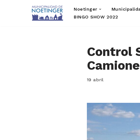
Noetinger
Municipalid
Saltar
BINGO SHOW 2022
al
contenido
Control 
Camione
19 abril