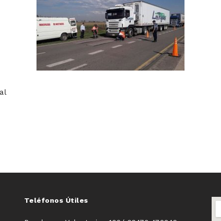
al
Teléfonos Útiles