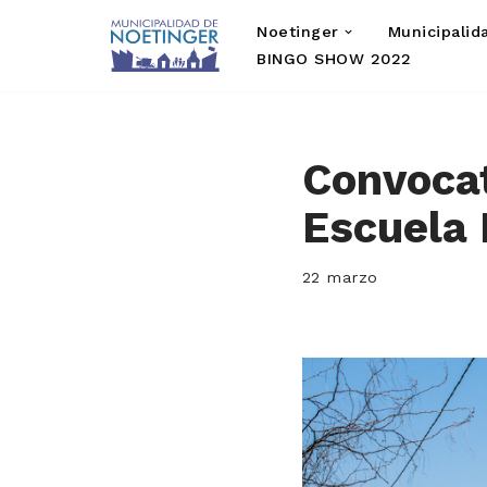
Noetinger
Municipalid
Saltar
BINGO SHOW 2022
al
contenido
Convocat
Escuela
22 marzo