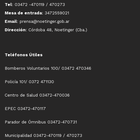
Tel
: 03472 -470119 / 470273
Mesa de entrada
: 3472559021
Email
: prensa@noetinger.gob.ar
Dirección
: Córdoba 48, Noetinger (Cba.)
Teléfonos Útiles
Bomberos Voluntarios 100/ 03472 470346
Policía 101/ 0372 471130
Centro de Salud 03472-470036
EPEC 03472-470117
Parador de Ómnibus 03472-470731
Municipalidad 03472-470119 / 470273