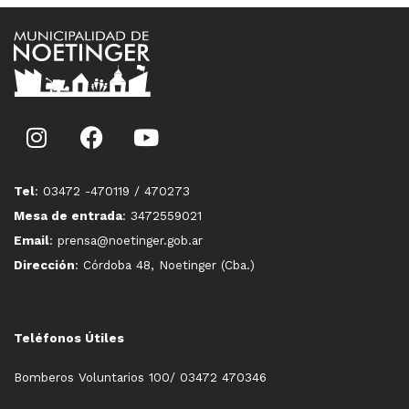
Tel
: 03472 -470119 / 470273
Mesa de entrada
: 3472559021
Email
: prensa@noetinger.gob.ar
Dirección
: Córdoba 48, Noetinger (Cba.)
Teléfonos Útiles
Bomberos Voluntarios 100/ 03472 470346