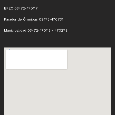
EPEC 03472-470117
Parador de Ómnibus 03472-470731
Municipalidad 03472-470119 / 470273