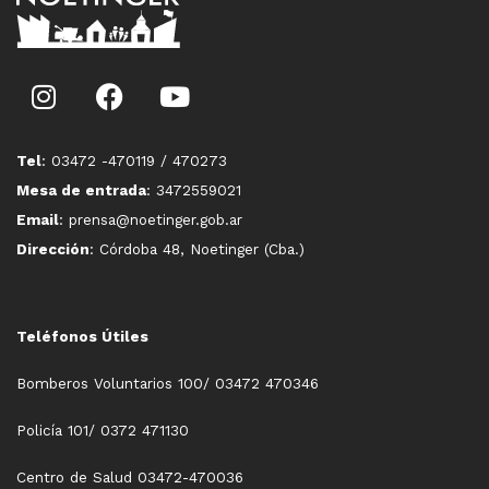
Tel
: 03472 -470119 / 470273
Mesa de entrada
: 3472559021
Email
: prensa@noetinger.gob.ar
Dirección
: Córdoba 48, Noetinger (Cba.)
Teléfonos Útiles
Bomberos Voluntarios 100/ 03472 470346
Policía 101/ 0372 471130
Centro de Salud 03472-470036