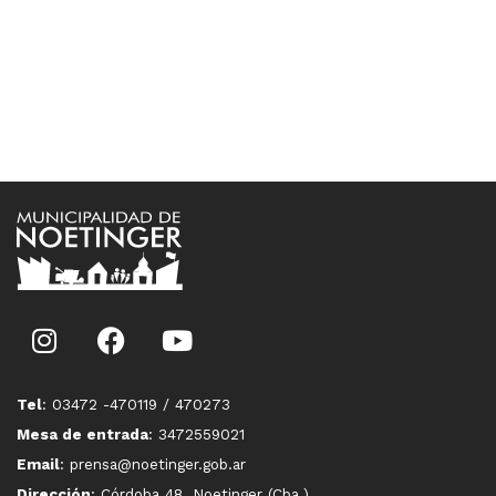
Tel
: 03472 -470119 / 470273
Mesa de entrada
: 3472559021
Email
: prensa@noetinger.gob.ar
Dirección
: Córdoba 48, Noetinger (Cba.)