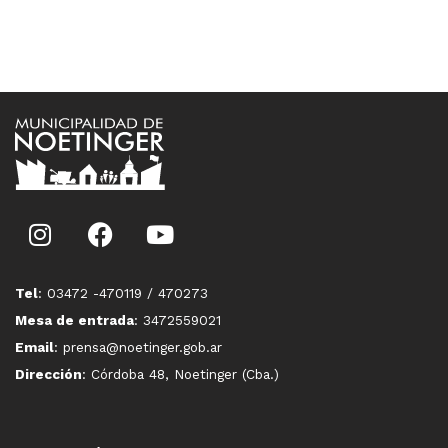
Tel
: 03472 -470119 / 470273
Mesa de entrada
: 3472559021
Email
: prensa@noetinger.gob.ar
Dirección
: Córdoba 48, Noetinger (Cba.)