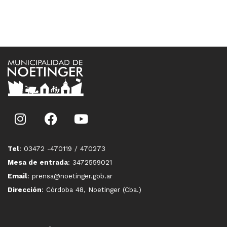
Tel
: 03472 -470119 / 470273
Mesa de entrada
: 3472559021
Email
: prensa@noetinger.gob.ar
Dirección
: Córdoba 48, Noetinger (Cba.)