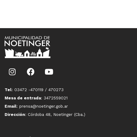
Tel
: 03472 -470119 / 470273
Mesa de entrada
: 3472559021
Email
: prensa@noetinger.gob.ar
Dirección
: Córdoba 48, Noetinger (Cba.)