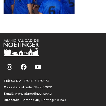
Tel
: 03472 -470119 / 470273
Mesa de entrada
: 3472559021
Email
: prensa@noetinger.gob.ar
Dirección
: Córdoba 48, Noetinger (Cba.)