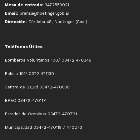
Mesa de entrada
: 3472559021
Email
: prensa@noetinger.gob.ar
Dirección
: Córdoba 48, Noetinger (Cba.)
Teléfonos Útiles
Bomberos Voluntarios 100/ 03472 470346
Policía 101/ 0372 471130
Centro de Salud 03472-470036
EPEC 03472-470117
Parador de Ómnibus 03472-470731
Municipalidad 03472-470119 / 470273