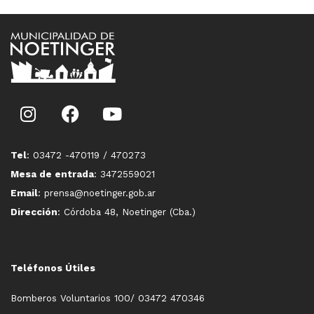
Tel
: 03472 -470119 / 470273
Mesa de entrada
: 3472559021
Email
: prensa@noetinger.gob.ar
Dirección
: Córdoba 48, Noetinger (Cba.)
Teléfonos Útiles
Bomberos Voluntarios 100/ 03472 470346