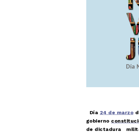
Día
24 de marzo
d
gobierno
constituci
de dictadura milita