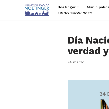
Noetinger
Municipalid
Saltar
BINGO SHOW 2022
al
contenido
Día Naci
verdad y 
24 marzo