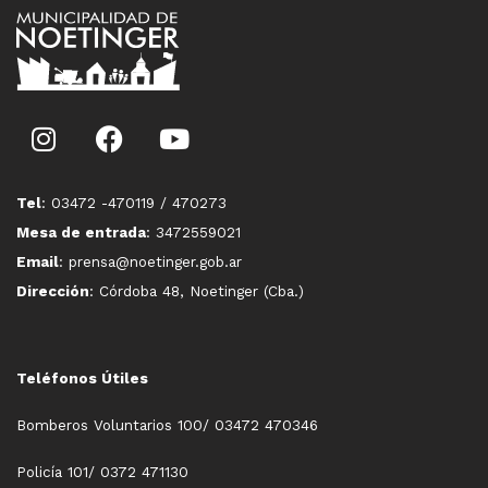
Tel
: 03472 -470119 / 470273
Mesa de entrada
: 3472559021
Email
: prensa@noetinger.gob.ar
Dirección
: Córdoba 48, Noetinger (Cba.)
Teléfonos Útiles
Bomberos Voluntarios 100/ 03472 470346
Policía 101/ 0372 471130