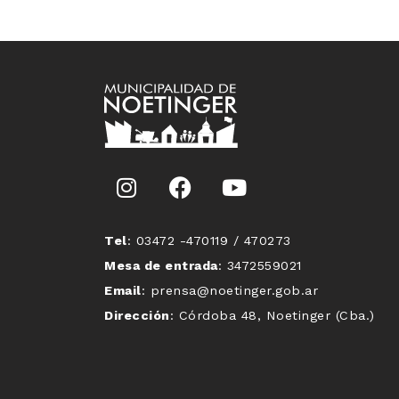
Tel
: 03472 -470119 / 470273
Mesa de entrada
: 3472559021
Email
: prensa@noetinger.gob.ar
Dirección
: Córdoba 48, Noetinger (Cba.)