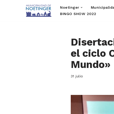
Noetinger
Municipalid
Saltar
BINGO SHOW 2022
al
contenido
Disertac
el ciclo
Mundo»
31 julio