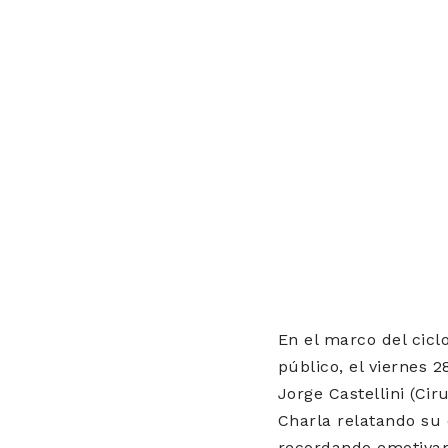
En el marco del cicl
público, el viernes 2
Jorge Castellini (Cir
Charla relatando su 
recordando emotivam