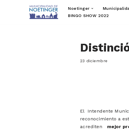
Noetinger
Municipalid
Saltar
BINGO SHOW 2022
al
contenido
Distinci
23 diciembre
El Intendente Munici
reconocimiento a est
acrediten
mejor pr