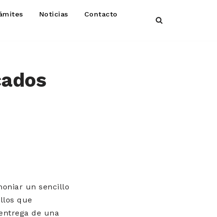
ámites
Noticias
Contacto
cados
moniar un sencillo
llos que
 entrega de una