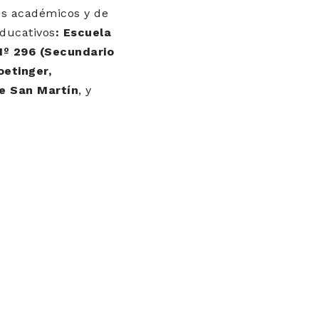
tos académicos y de
educativos
: Escuela
Nº 296 (Secundario
oetinger,
e San Martín
, y