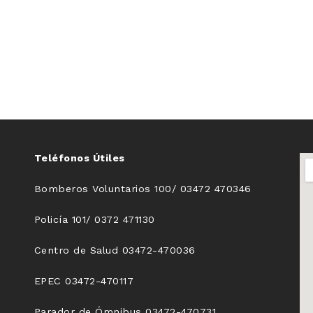
Teléfonos Útiles
Bomberos Voluntarios 100/ 03472 470346
Policía 101/ 0372 471130
Centro de Salud 03472-470036
EPEC 03472-470117
Parador de Ómnibus 03472-470731