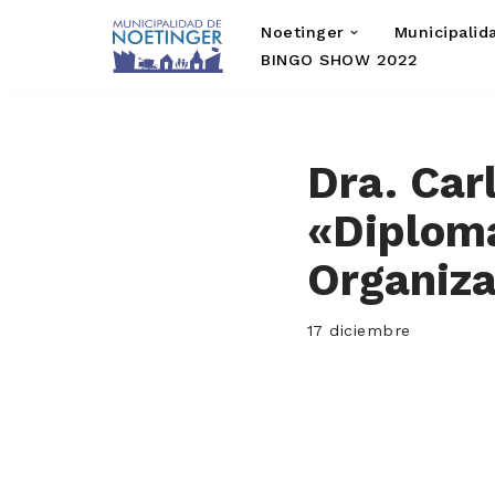
Noetinger
Municipalid
Saltar
BINGO SHOW 2022
al
contenido
Dra. Car
«Diploma
Organiza
17 diciembre