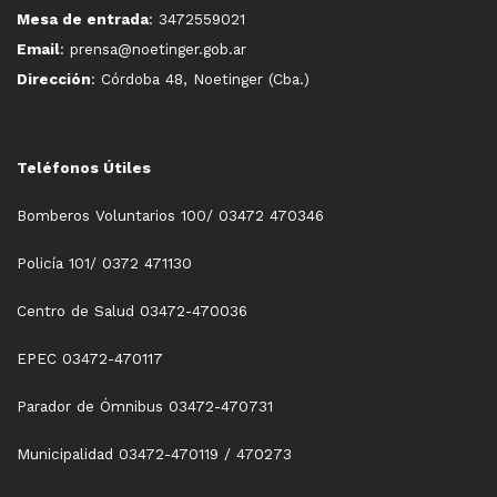
Mesa de entrada
: 3472559021
Email
: prensa@noetinger.gob.ar
Dirección
: Córdoba 48, Noetinger (Cba.)
Teléfonos Útiles
Bomberos Voluntarios 100/ 03472 470346
Policía 101/ 0372 471130
Centro de Salud 03472-470036
EPEC 03472-470117
Parador de Ómnibus 03472-470731
Municipalidad 03472-470119 / 470273