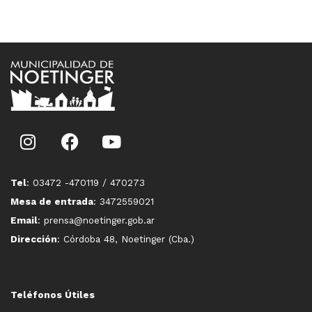
Tel
: 03472 -470119 / 470273
Mesa de entrada
: 3472559021
Email
: prensa@noetinger.gob.ar
Dirección
: Córdoba 48, Noetinger (Cba.)
Teléfonos Útiles