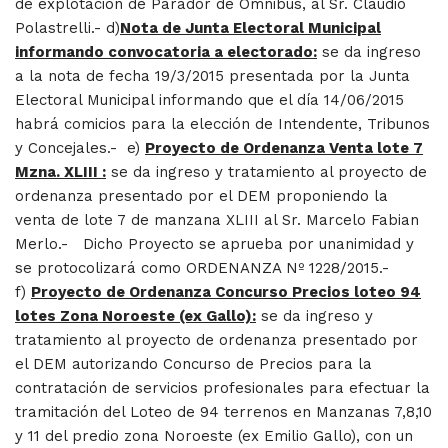
de explotación de Parador de Omnibus, al Sr. Claudio
Polastrelli.- d)
Nota de Junta Electoral Municipal
informando convocatoria a electorado:
se da ingreso
a la nota de fecha 19/3/2015 presentada por la Junta
Electoral Municipal informando que el día 14/06/2015
habrá comicios para la elección de Intendente, Tribunos
y Concejales.- e)
Proyecto de Ordenanza Venta lote 7
Mzna. XLIII :
se da ingreso y tratamiento al proyecto de
ordenanza presentado por el DEM proponiendo la
venta de lote 7 de manzana XLIII al Sr. Marcelo Fabian
Merlo.- Dicho Proyecto se aprueba por unanimidad y
se protocolizará como ORDENANZA Nº 1228/2015.-
f)
Proyecto de Ordenanza Concurso Precios loteo 94
lotes Zona Noroeste (ex Gallo):
se da ingreso y
tratamiento al proyecto de ordenanza presentado por
el DEM autorizando Concurso de Precios para la
contratación de servicios profesionales para efectuar la
tramitación del Loteo de 94 terrenos en Manzanas 7,8,10
y 11 del predio zona Noroeste (ex Emilio Gallo), con un