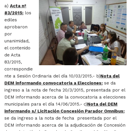
a)
Acta nº
83/2015:
los
ediles
aprobaron
por
unanimidad,
el contenido
de Acta
83/2015,
correspondie
nte a Sesión Ordinaria del día 10/03/2015.- b)
Nota del
DEM informando convocatoria a Elecciones:
se da
ingreso a la nota de fecha 20/3/2015, presentada por el
DEM informando acerca de la convocatoria a elecciones
municipales para el día 14/06/2015.- c)
Nota del DEM
informando s/ Licitación Concesión Parador Omnibus:
se da ingreso a la nota de fecha presentada por el
DEM informando acerca de la adjudicación de Concesión