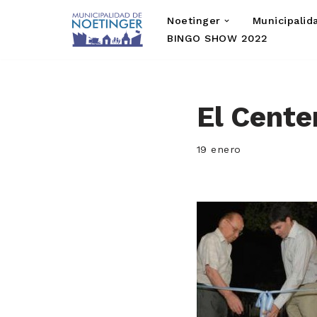
Noetinger
Municipalid
Saltar
BINGO SHOW 2022
al
contenido
El Cente
19 enero