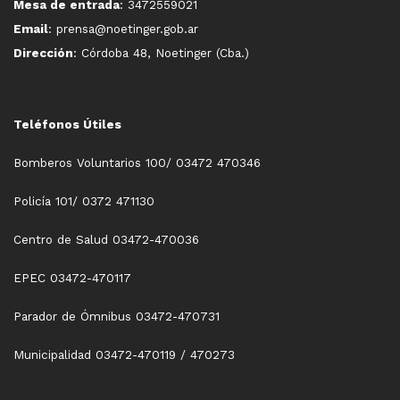
Mesa de entrada
: 3472559021
Email
: prensa@noetinger.gob.ar
Dirección
: Córdoba 48, Noetinger (Cba.)
Teléfonos Útiles
Bomberos Voluntarios 100/ 03472 470346
Policía 101/ 0372 471130
Centro de Salud 03472-470036
EPEC 03472-470117
Parador de Ómnibus 03472-470731
Municipalidad 03472-470119 / 470273