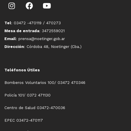
Tel
: 03472 -470119 / 470273
Mesa de entrada
: 3472559021
Email
: prensa@noetinger.gob.ar
Dirección
: Córdoba 48, Noetinger (Cba.)
Teléfonos Útiles
Bomberos Voluntarios 100/ 03472 470346
Policía 101/ 0372 471130
Centro de Salud 03472-470036
EPEC 03472-470117