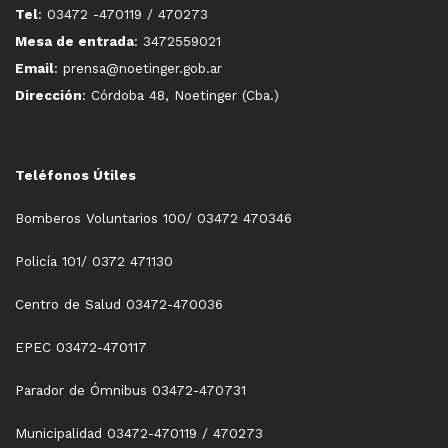
Tel
: 03472 -470119 / 470273
Mesa de entrada
: 3472559021
Email
: prensa@noetinger.gob.ar
Dirección
: Córdoba 48, Noetinger (Cba.)
Teléfonos Útiles
Bomberos Voluntarios 100/ 03472 470346
Policía 101/ 0372 471130
Centro de Salud 03472-470036
EPEC 03472-470117
Parador de Ómnibus 03472-470731
Municipalidad 03472-470119 / 470273