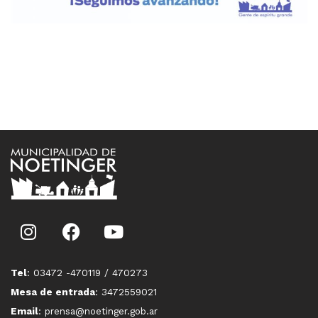
Tel
: 03472 -470119 / 470273
Mesa de entrada
: 3472559021
Email
: prensa@noetinger.gob.ar