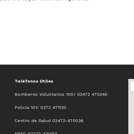
Teléfonos Útiles
Bomberos Voluntarios 100/ 03472 470346
Policía 101/ 0372 471130
Centro de Salud 03472-470036
EPEC 03472-470117