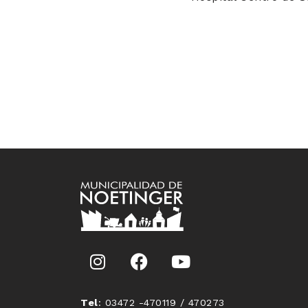
Tel
: 03472 -470119 / 470273