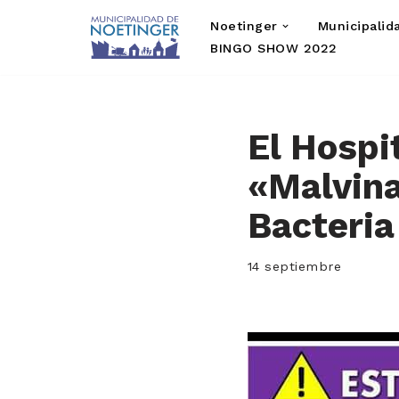
Noetinger
Municipalid
Saltar
BINGO SHOW 2022
al
contenido
El Hospi
«Malvina
Bacteri
14 septiembre