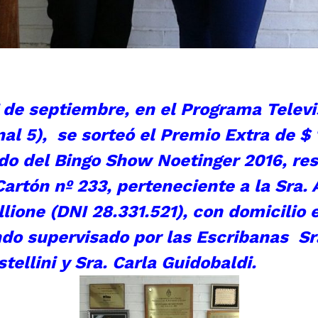
 de septiembre, en el Programa Televi
al 5), se sorteó el Premio Extra de $ 
do del Bingo Show Noetinger 2016, re
Cartón nº 233, perteneciente a la Sra.
Allione (DNI 28.331.521), con domicilio 
ndo supervisado por las Escribanas Sr
tellini y Sra. Carla Guidobaldi.