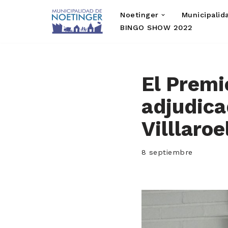
Noetinger
Municipalid
Saltar
BINGO SHOW 2022
al
contenido
El Premi
adjudica
Villlaroe
8 septiembre