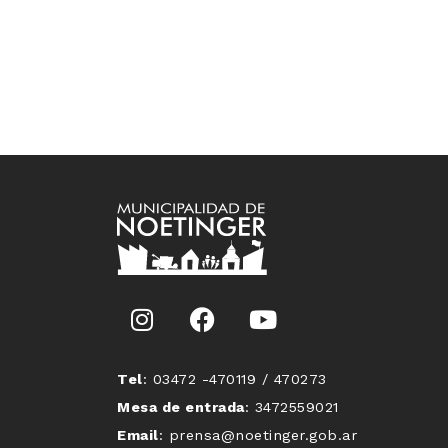
Tel
: 03472 -470119 / 470273
Mesa de entrada
: 3472559021
Email
: prensa@noetinger.gob.ar