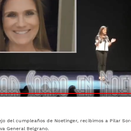
ejo del cumpleaños de Noetinger, recibimos a Pilar Sor
iva General Belgrano.