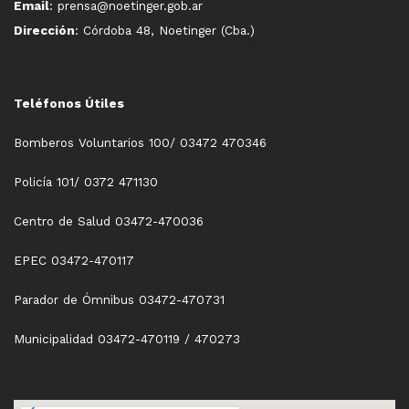
Email
: prensa@noetinger.gob.ar
Dirección
: Córdoba 48, Noetinger (Cba.)
Teléfonos Útiles
Bomberos Voluntarios 100/ 03472 470346
Policía 101/ 0372 471130
Centro de Salud 03472-470036
EPEC 03472-470117
Parador de Ómnibus 03472-470731
Municipalidad 03472-470119 / 470273