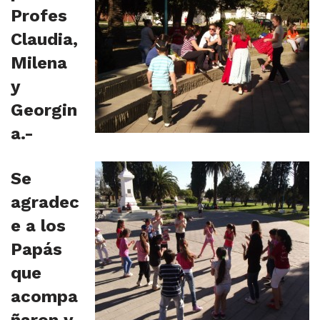
Profes
Claudia,
Milena
y
Georgin
a.-
Se
agradec
e a los
Papás
que
acompa
ñaron y