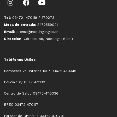
Tel
: 03472 -470119 / 470273
Mesa de entrada
: 3472559021
Email
: prensa@noetinger.gob.ar
Dirección
: Córdoba 48, Noetinger (Cba.)
Teléfonos Útiles
Bomberos Voluntarios 100/ 03472 470346
Policía 101/ 0372 471130
Centro de Salud 03472-470036
EPEC 03472-470117
Parador de Ómnibus 03472-470731